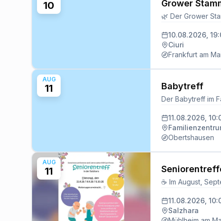
Grower Stamm
10
10.08.2026, 19
Ciuri
Frankfurt am Ma
AUG
Babytreff
11
11.08.2026, 10:
Familienzentr
Obertshausen
AUG
Seniorentreff
11
11.08.2026, 10:
Salzhara
Mühlheim am Ma