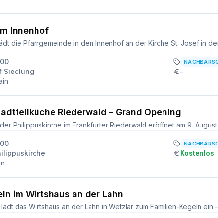
im Innenhof
:00
NACHBARS
f Siedlung
–
ain
tadtteilküche Riederwald – Grand Opening
:00
NACHBARS
hilippuskirche
Kostenlos
in
eln im Wirtshaus an der Lahn