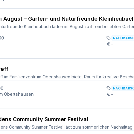
m August – Garten- und Naturfreunde Kleinheubac
00
NACHBARS
–
reff
00
NACHBARS
um Obertshausen
–
dens Community Summer Festival