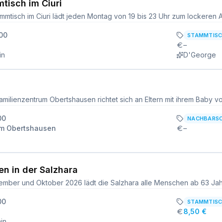
tisch im Ciuri
:00
STAMMTIS
–
in
D'George
00
NACHBARS
um Obertshausen
–
en in der Salzhara
00
STAMMTIS
8,50 €
in