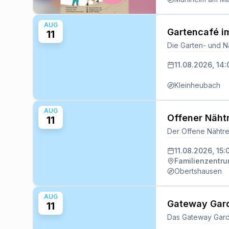
AUG
Gartencafé i
11
11.08.2026, 14:
Kleinheubach
AUG
Offener Näht
11
11.08.2026, 15:
Familienzentr
Obertshausen
AUG
Gateway Gar
11