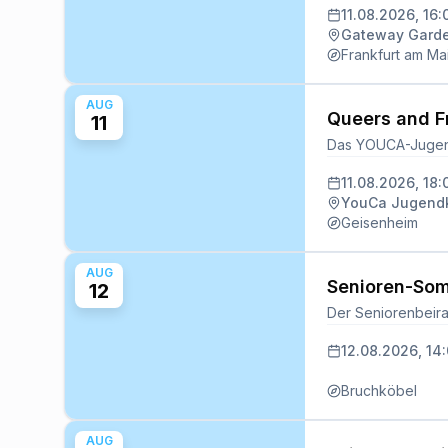
11.08.2026, 16:
Gateway Garde
Frankfurt am Ma
AUG
Queers and F
11
11.08.2026, 18:
YouCa Jugendk
Geisenheim
AUG
Senioren-Som
12
12.08.2026, 14
Bruchköbel
AUG