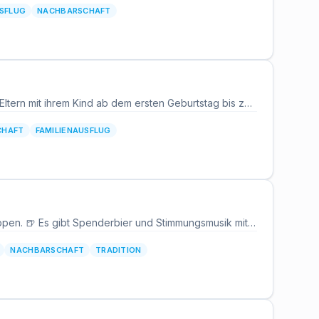
USFLUG
NACHBARSCHAFT
Rausgewachsen ist ein offener Eltern-Kind-Treff im Familienzentrum Obertshausen für Eltern mit ihrem Kind ab dem ersten Geburtstag bis zum Eintritt in den Kindergarten. Die Kinder können spielen und erste Kontakte knüpfen, während sich die Eltern in gemütlicher Runde austauschen. Der Treff in der Vogelsbergstraße 8 findet jeden Montag von 9:30 bis 11:30 Uhr statt und wird vom Familienverein Tausendfüßler e.V. organisiert. Der Beitrag erfolgt auf Unkosten- und Spendenbasis.
CHAFT
FAMILIENAUSFLUG
Der dritte Kerbtag in Schlierbach beginnt um 11:00 Uhr mit dem traditionellen Frühschoppen. 🍺 Es gibt Spenderbier und Stimmungsmusik mit den „Weiltalern“, dazu Zeit zum Zusammensitzen im Kerbzelt. 🎶 Ab 13:00 Uhr öffnet die Cafeteria im Dorfgemeinschaftshaus für Kaffee und Kuchen. ☕ Um 17:30 Uhr folgt der Kerbabend als Abschluss der dreitägigen Kerb, kulinarisch begleitet von der Küche der Landmetzgerei Reuling. 🍽️ Unter dem Motto „Zusammen. Tradition. Schlierbach.“ laden die Schlierbacher Vereine noch einmal alle Nachbarn, Familien und Gäste ein, die Kerb gemeinsam ausklingen zu lassen. Ein entspannter Feiertag mit Blasmusik, gutem Essen und Dorfgemeinschaft. 😊
NACHBARSCHAFT
TRADITION