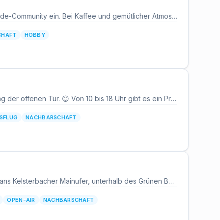
Das Mellow Yellow Café in Frankfurt lädt jeden Samstagvormittag zum Treffen der Hunde-Community ein. Bei Kaffee und gemütlicher Atmosphäre kommen Hundebesitzerinnen und Hundebesitzer aus dem Nordend zusammen, ihre Vierbeiner sind ausdrücklich willkommen. Das Treffen läuft von 10:00 bis 13:00 Uhr und richtet sich an alle, die sich rund um das Thema Hund austauschen möchten.
CHAFT
HOBBY
Die Tierklinik Dr. Trillig in Obertshausen feiert ihr 35-jähriges Bestehen und lädt zum Tag der offenen Tür. 😊 Von 10 bis 18 Uhr gibt es ein Programm für die ganze Familie: Kinderschminken, Spiele, eine Kaffeebar sowie Getränke und Essen. Für die Musik sorgt DJ Nyles. ✨ Die Klinik in der Birkenwaldstraße gehört seit dreieinhalb Jahrzehnten zur medizinischen Versorgung im Kreis Offenbach und öffnet zum Jubiläum ihre Türen für Nachbarschaft, Tierhalterinnen und Tierhalter und alle Interessierten. 🎶 Ein Anlass, hinter die Kulissen zu schauen, ins Gespräch zu kommen und einen Samstag im August unkompliziert zu verbringen. Für Familien mit Kindern besonders geeignet.
USFLUG
NACHBARSCHAFT
Entspannter Sommerabend direkt am Wasser: Das Sommerfest am Main lädt ab 16 Uhr ans Kelsterbacher Mainufer, unterhalb des Grünen Baums. 😊 Es gibt erfrischende Getränke, Leckeres vom Grill und eine Hüpfburg für die Kinder. Eingeladen sind Familien, Freundeskreise und die Nachbarschaft — das Fest versteht sich als offener Treffpunkt für alle im Ort. ✨ Veranstalter ist die SPD Kelsterbach. Das Mainufer bei Kelsterbach ist einer der schönsten Abschnitte des Flusses im Kreis Groß-Gerau und bietet den passenden Rahmen für einen Nachmittag und Abend im Freien. 🍹 Wer den Sommer nicht nur in der Stadt, sondern am Wasser erleben möchte, findet hier ein unkompliziertes Angebot mit Familienprogramm.
OPEN-AIR
NACHBARSCHAFT