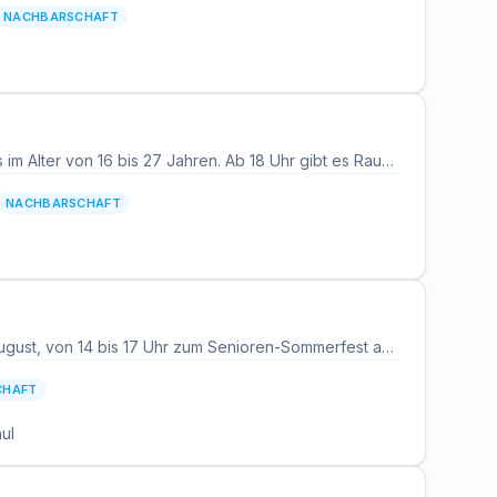
NACHBARSCHAFT
Das YOUCA-Jugendcafé in Geisenheim veranstaltet einen Abend für Queers und Allies im Alter von 16 bis 27 Jahren. Ab 18 Uhr gibt es Raum zum Kennenlernen, Austauschen und für gemeinsame Zeit in einem offenen und akzeptierenden Rahmen. Das Format findet regelmäßig statt und richtet sich an junge Menschen aus der queeren Community und ihr Umfeld. Ort ist das Jugendcafé in der Rüdesheimer Straße 27.
NACHBARSCHAFT
Der Seniorenbeirat und das Seniorenreferat Bruchköbel laden am Mittwoch, den 12. August, von 14 bis 17 Uhr zum Senioren-Sommerfest auf dem Freien Platz ein. ☕ Bei Kaffee und Kuchen können sich Besucher:innen an Infoständen über Angebote für Seniorinnen und Senioren in Bruchköbel informieren, musikalisch begleitet von Reinhard Paul. Das Fest bietet einen geselligen Nachmittag in der historischen Altstadt und richtet sich besonders an ältere Bruchköbeler:innen, die Kontakte knüpfen oder sich austauschen möchten – Angehörige und Interessierte sind ebenfalls willkommen. Der Freie Platz ist barrierearm gestaltet und bietet mit Sitzgelegenheiten aus der städtischen Sommerbox eine bequeme Umgebung für einen entspannten Nachmittag. Der Eintritt ist frei, um die Teilnahme so niedrigschwellig wie möglich zu gestalten. 🎶 Das Sommerfest ist Teil der städtischen Reihe „Sommer auf dem Freien Platz“ und findet mitten in der Bruchköbeler Innenstadt statt.
CHAFT
ul