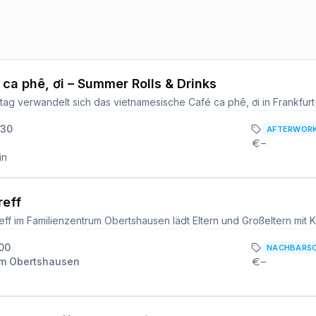
 ca phê, ơi – Summer Rolls & Drinks
:30
AFTERWOR
–
in
reff
:00
NACHBARS
um Obertshausen
–