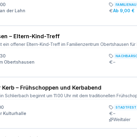
:00
FAMILIENA
an der Lahn
Ab 9,00 €
n – Eltern-Kind-Treff
:30
NACHBARS
um Obertshausen
–
r Kerb – Frühschoppen und Kerbabend
00
STADTFEST
r Kulturhalle
–
Weiltaler