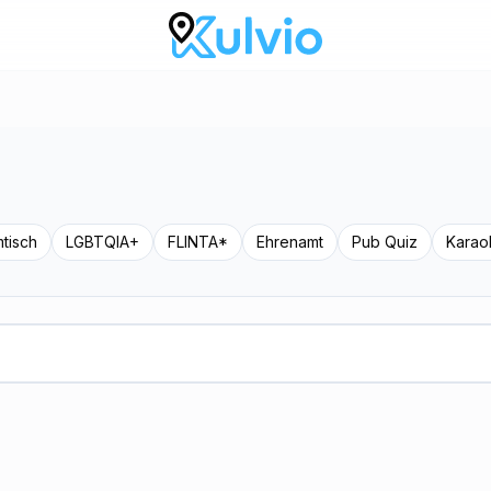
tisch
LGBTQIA+
FLINTA*
Ehrenamt
Pub Quiz
Karao