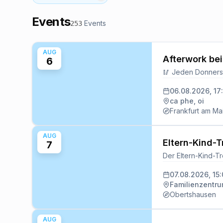
Events
Events
253
AUG
Afterwork bei
6
06.08.2026, 17
ca phe, oi
Frankfurt am Ma
AUG
Eltern-Kind-T
7
07.08.2026, 15
Familienzentr
Obertshausen
AUG