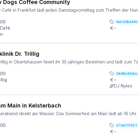
w Dogs Coffee Community
:00
NACHBARS
 Café
–
in
inik Dr. Trillig
:00
FAMILIENA
llig
–
DJ Nyles
m Main in Kelsterbach
:00
STADTFEST
–