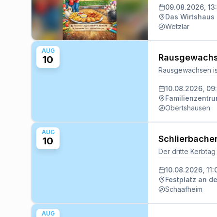
09.08.2026, 13
Das Wirtshaus 
Wetzlar
AUG
Rausgewachse
10
10.08.2026, 09
Familienzentr
Obertshausen
AUG
Schlierbache
10
10.08.2026, 11:
Festplatz an de
Schaafheim
AUG