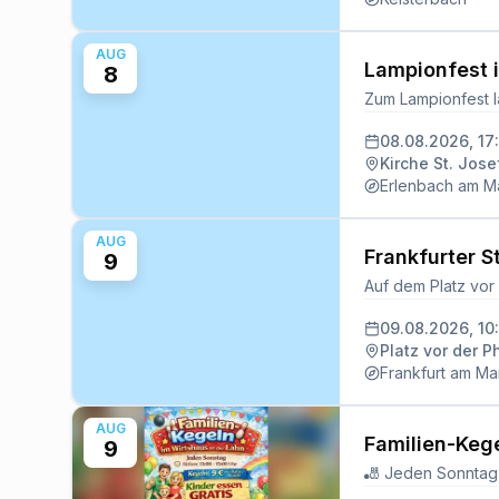
AUG
Lampionfest 
8
08.08.2026, 17
Kirche St. Jose
Erlenbach am M
AUG
Frankfurter S
9
09.08.2026, 10
Platz vor der P
Frankfurt am Ma
AUG
Familien-Keg
9