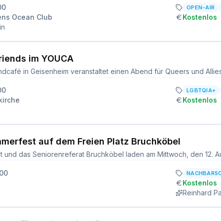
00
OPEN-AIR
ns Ocean Club
Kostenlos
in
riends im YOUCA
00
LGBTQIA+
irche
Kostenlos
merfest auf dem Freien Platz Bruchköbel
:00
NACHBARS
Kostenlos
Reinhard Pa