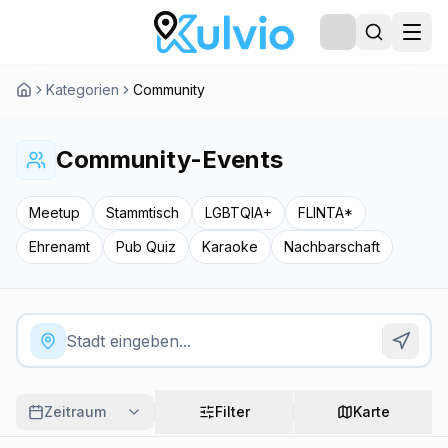
Kategorien
Community
Community-Events
Meetup
Stammtisch
LGBTQIA+
FLINTA*
Ehrenamt
Pub Quiz
Karaoke
Nachbarschaft
Zeitraum
Filter
Karte