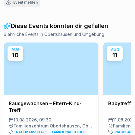
Event melden
Diese Events könnten dir gefallen
6 ähnliche Events in Obertshausen und Umgebung
AUG
AUG
10
11
Rausgewachsen – Eltern-Kind-
Babytreff
Treff
10.08.2026, 09:30
11.08.2026
Familienzentrum Obertshausen, Obertshausen
NACHBARSCHAFT
FAMILIENAUSFLUG
NACHBARS