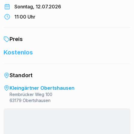
Weiter geht es am Sonntag, 12.07. ab 11 Uhr beim Frühschoppen
Sonntag, 12.07.2026
mit dem Blasorchester der TGS Hausen. Gegen Mittag gibt es
Spanferkel und zur Kaffeezeit wieder die vielen
11:00 Uhr
selbstgebackenen Kuchen.
Sonntag ab 14 Uhr gibt es für die kleinen Besucher
Preis
Kinderbasteln.
Alle KGV Mitglieder freuen sich auf ein schönes Wochenende
Kostenlos
mit Sonnenschein und guter Laune…
Standort
Kleingärtner Obertshausen
Rembrücker Weg 100
63179 Obertshausen