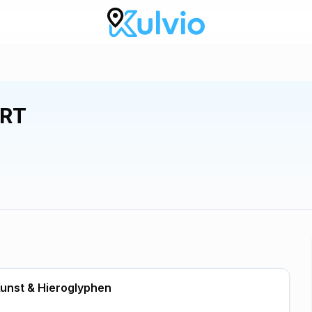
URT
Kunst & Hieroglyphen