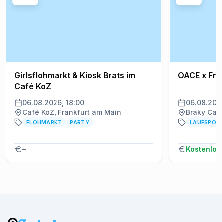
Girlsflohmarkt & Kiosk Brats im
OACE x Fra
Café KoZ
06.08.2026, 18:00
06.08.202
Café KoZ, Frankfurt am Main
Braky Caf
FLOHMARKT
PARTY
LAUFSPOR
–
Kostenlos