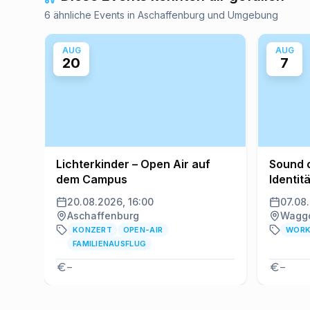
6 ähnliche Events in Aschaffenburg und Umgebung
AUG
AUG
20
7
Lichterkinder – Open Air auf
Sound o
dem Campus
Identit
Rap
20.08.2026, 16:00
07.08.
Aschaffenburg
Waggo
KONZERT
OPEN-AIR
WORK
FAMILIENAUSFLUG
–
–