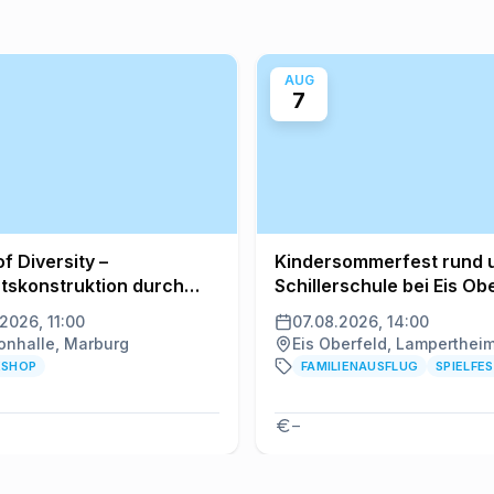
AUG
7
f Diversity –
Kindersommerfest rund 
ätskonstruktion durch
Schillerschule bei Eis Ob
2026, 11:00
07.08.2026, 14:00
nhalle, Marburg
Eis Oberfeld, Lamperthei
SHOP
FAMILIENAUSFLUG
SPIELFE
–