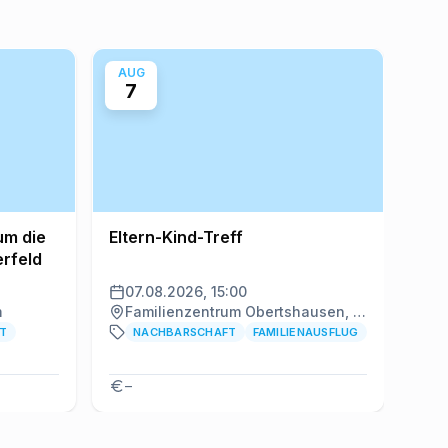
AUG
AU
7
7
um die
Eltern-Kind-Treff
Pip
erfeld
07.08.2026, 15:00
07
m
Familienzentrum Obertshausen, Obertshausen
ST
NACHBARSCHAFT
FAMILIENAUSFLUG
–
Ab