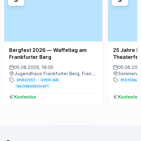
Bergfest 2026 — Waffeltag am
25 Jahre S
Frankfurter Berg
Theaterfes
05.08.2026, 16:00
05.08.2026
Jugendhaus Frankfurter Berg, Frankfurt am Main
Sommerwer
SPIELFEST
OPEN-AIR
FESTIVAL
NACHBARSCHAFT
Kostenlos
Kostenlos