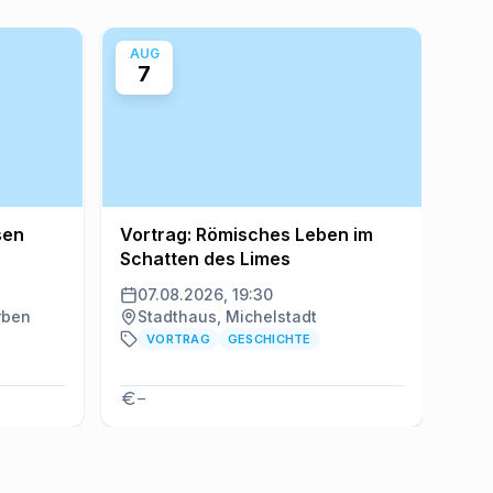
AUG
AU
7
8
sen
Vortrag: Römisches Leben im
Öff
Schatten des Limes
Och
07.08.2026, 19:30
08
rben
Stadthaus, Michelstadt
VORTRAG
GESCHICHTE
–
5