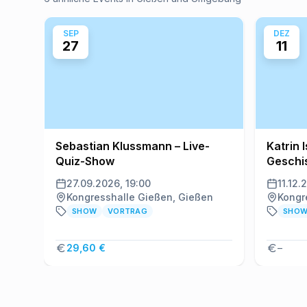
SEP
DEZ
27
11
Sebastian Klussmann – Live-
Katrin 
Quiz-Show
Geschi
27.09.2026, 19:00
11.12.
Kongresshalle Gießen, Gießen
Kongr
SHOW
VORTRAG
SHO
29,60 €
–