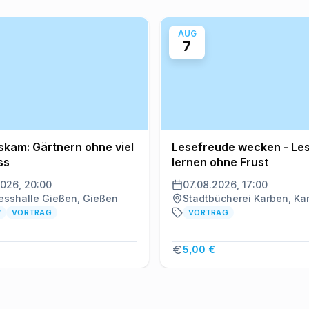
AUG
7
Iskam: Gärtnern ohne viel
Lesefreude wecken - Le
ss
lernen ohne Frust
2026, 20:00
07.08.2026, 17:00
esshalle Gießen, Gießen
Stadtbücherei Karben, Ka
W
VORTRAG
VORTRAG
5,00 €