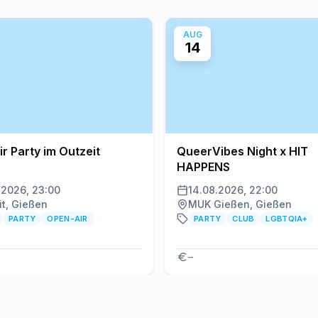
AUG
14
r Party im Outzeit
QueerVibes Night x HIT
HAPPENS
.2026, 23:00
14.08.2026, 22:00
it, Gießen
MUK Gießen, Gießen
PARTY
OPEN-AIR
PARTY
CLUB
LGBTQIA+
–