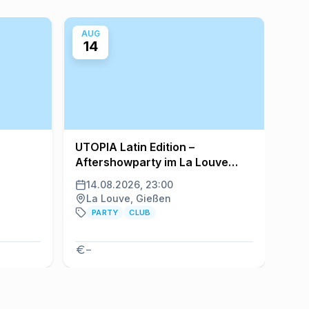
AUG
AU
14
1
UTOPIA Latin Edition –
Out
Aftershowparty im La Louve
Flo
Gießen
14.08.2026, 23:00
14
La Louve, Gießen
Ou
PARTY
CLUB
F
–
–