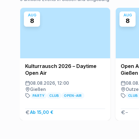
AUG
AUG
8
8
Kulturrausch 2026 – Daytime
Open Ai
Open Air
Gießen
08.08.2026, 12:00
08.08
Gießen
Outze
PARTY
CLUB
OPEN-AIR
CLUB
Ab 15,00 €
–