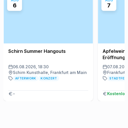
AUG
AUG
6
7
Schirn Summer Hangouts
Apfelwein-
Eröffnung
06.08.2026, 18:30
07.08.2026
Schirn Kunsthalle, Frankfurt am Main
Frankfurt
AFTERWORK
KONZERT
STADTFES
–
Kostenlos