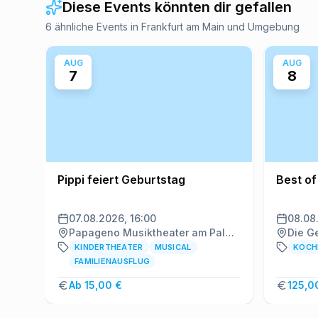
Diese Events könnten dir gefallen
6 ähnliche Events in Frankfurt am Main und Umgebung
AUG
AUG
7
8
Pippi feiert Geburtstag
Best of
07.08.2026, 16:00
08.08
Papageno Musiktheater am Palmengarten, Frankfurt am Main
KINDERTHEATER
MUSICAL
KOCH
FAMILIENAUSFLUG
Ab 15,00 €
125,0