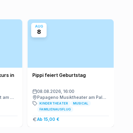
AUG
AU
8
8
urs in
Pippi feiert Geburtstag
Som
Nas
08.08.2026, 16:00
08
Morgen Interiors, Frankfurt am Main
Papageno Musiktheater am Palmengarten, Frankfurt am Main
F
KINDERTHEATER
MUSICAL
FAMILIENAUSFLUG
Ab 15,00 €
K