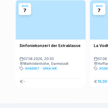
AUG
AUG
7
7
Sinfoniekonzert der Extraklasse
La Vod
07.08.2026, 20:30
07.08
Mathildenhöhe, Darmstadt
Hoffa
KONZERT
OPEN-AIR
KONZ
–
10,00