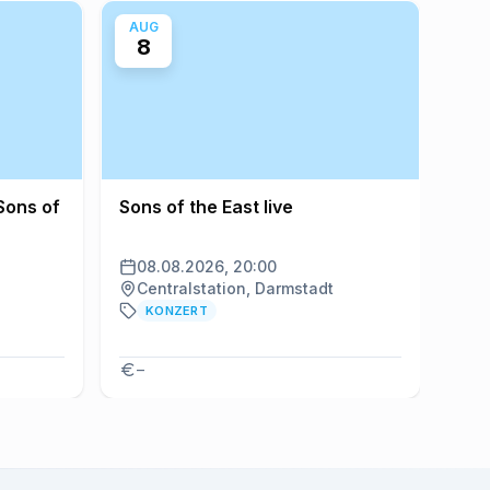
AUG
AU
8
8
Sons of
Sons of the East live
Scha
08.08.2026, 20:00
08
Centralstation, Darmstadt
St
KONZERT
–
K