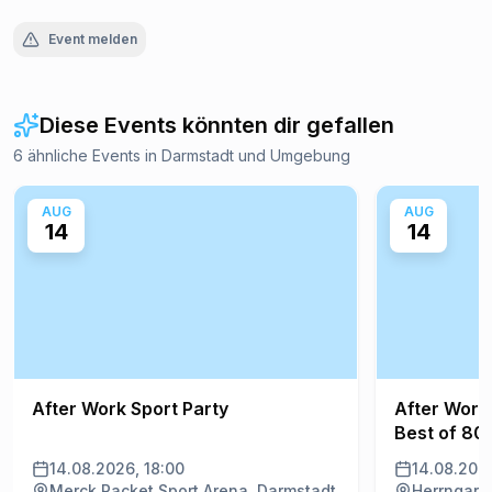
Event melden
Diese Events könnten dir gefallen
6 ähnliche Events in Darmstadt und Umgebung
AUG
AUG
14
14
After Work Sport Party
After Work
Best of 80
14.08.2026, 18:00
14.08.2026
Merck Racket Sport Arena, Darmstadt
Herrngart