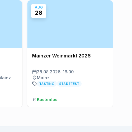
AUG
AU
28
2
Mainzer Weinmarkt 2026
Mai
28.08.2026, 16:00
29
 Mainz
Mainz
M
TASTING
STADTFEST
Kostenlos
K