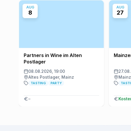
AUG
AUG
8
27
Partners in Wine im Alten
Mainze
Postlager
08.08.2026, 19:00
27.08
Altes Postlager, Mainz
Mainz
TASTING
PARTY
TAST
–
Koste