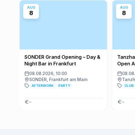
AUG
AUG
8
8
SONDER Grand Opening – Day &
Tanzha
Night Bar in Frankfurt
Open A
08.08.2026, 10:00
08.08
SONDER, Frankfurt am Main
AFTERWORK
PARTY
CLUB
–
–