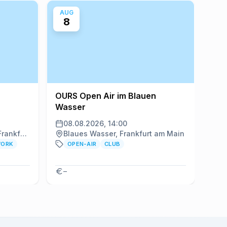
AUG
AU
8
8
OURS Open Air im Blauen
Mor
Wasser
08.08.2026, 14:00
08
Flemings Selection Hotel Frankfurt-City, Frankfurt am Main
Blaues Wasser, Frankfurt am Main
F
WORK
OPEN-AIR
CLUB
–
–