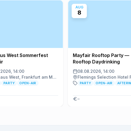
AUG
8
us West Sommerfest
Mayfair Rooftop Party —
ir
Rooftop Daydrinking
.2026, 14:00
08.08.2026, 14:00
Tanzhaus West, Frankfurt am Main
PARTY
OPEN-AIR
PARTY
OPEN-AIR
AFTER
–