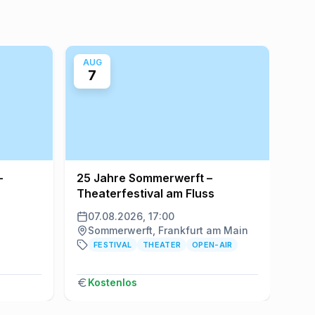
AUG
AU
7
7
–
25 Jahre Sommerwerft –
Min
Theaterfestival am Fluss
Nig
07.08.2026, 17:00
07
Sommerwerft, Frankfurt am Main
Ca
FESTIVAL
THEATER
OPEN-AIR
Kostenlos
6