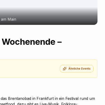
t am Main
s Wochenende –
Ähnliche Events
as Brentanobad in Frankfurt in ein Festival rund um
reetfood, dazu gibt es Live-Musik, Folklore-