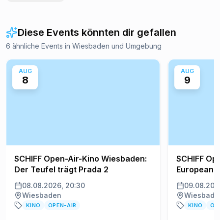
Diese Events könnten dir gefallen
6 ähnliche Events in Wiesbaden und Umgebung
AUG
AUG
8
9
SCHIFF Open-Air-Kino Wiesbaden:
SCHIFF Ope
Der Teufel trägt Prada 2
European O
08.08.2026, 20:30
09.08.202
Wiesbaden
Wiesbade
KINO
OPEN-AIR
KINO
OP