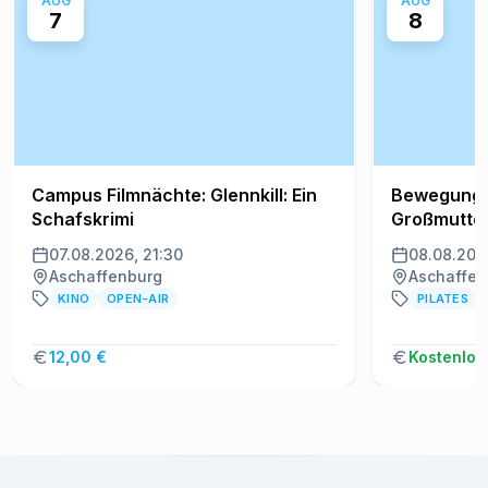
AUG
AUG
7
8
Campus Filmnächte: Glennkill: Ein
Bewegung i
Schafskrimi
Großmutte
07.08.2026, 21:30
08.08.202
Aschaffenburg
Aschaffen
KINO
OPEN-AIR
PILATES
12,00 €
Kostenlos