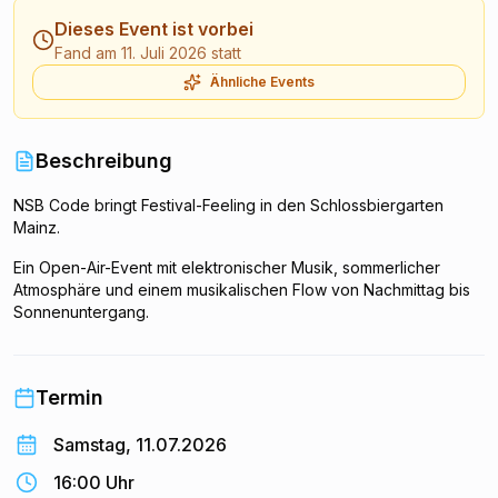
Dieses Event ist vorbei
Fand am 11. Juli 2026 statt
Ähnliche Events
Beschreibung
NSB Code bringt Festival-Feeling in den Schlossbiergarten
Mainz.
Ein Open-Air-Event mit elektronischer Musik, sommerlicher
Atmosphäre und einem musikalischen Flow von Nachmittag bis
Sonnenuntergang.
Musikalisch bewegen wir uns zwischen Tech House, Indie
Dance und Melodic Sounds.
Termin
Der Eintritt ist frei.
Samstag, 11.07.2026
Genres:
16:00 Uhr
Tech House / Indie Dance / Melodic