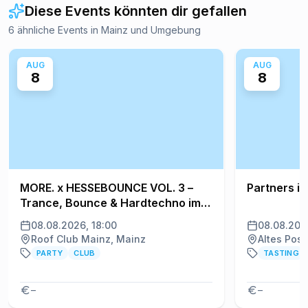
Diese Events könnten dir gefallen
6 ähnliche Events in Mainz und Umgebung
AUG
AUG
8
8
MORE. x HESSEBOUNCE VOL. 3 –
Partners in
Trance, Bounce & Hardtechno im
Roof Club Mainz
08.08.2026, 18:00
08.08.202
Roof Club Mainz, Mainz
Altes Post
PARTY
CLUB
TASTING
–
–