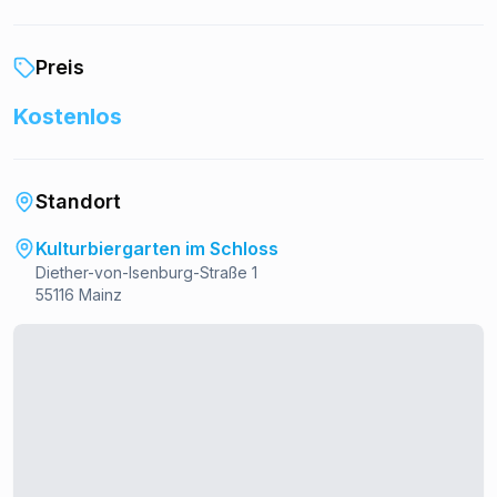
Eintritt:
Preis
Free Entry
Kostenlos
Instagram:
@nsb.code
Standort
Kulturbiergarten im Schloss
Diether-von-Isenburg-Straße 1
55116 Mainz