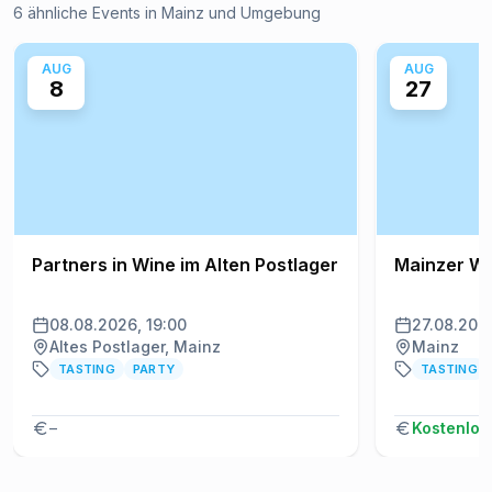
6 ähnliche Events in Mainz und Umgebung
AUG
AUG
8
27
Partners in Wine im Alten Postlager
Mainzer W
08.08.2026, 19:00
27.08.2026
Altes Postlager, Mainz
Mainz
TASTING
PARTY
TASTING
–
Kostenlos