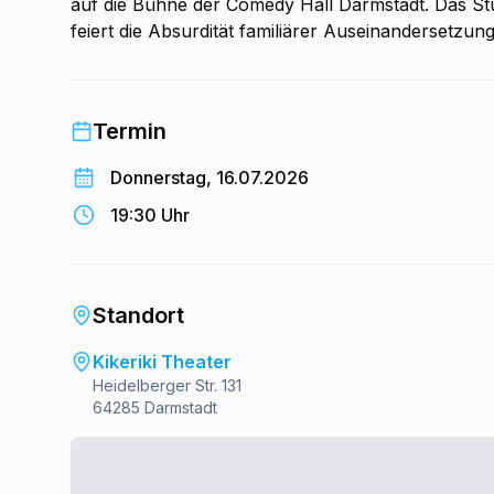
auf die Bühne der Comedy Hall Darmstadt. Das Stü
feiert die Absurdität familiärer Auseinandersetz
gehört es zu den beliebtesten Produktionen des Ha
Publikum.
Termin
Donnerstag, 16.07.2026
19:30 Uhr
Standort
Kikeriki Theater
Heidelberger Str. 131
64285 Darmstadt