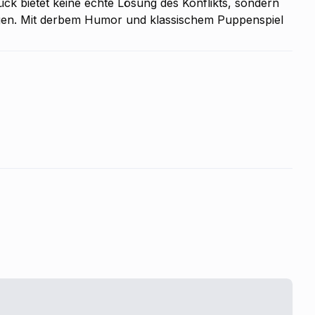
ck bietet keine echte Lösung des Konflikts, sondern
ungen. Mit derbem Humor und klassischem Puppenspiel
uses. Die Vorstellung richtet sich an ein erwachsenes