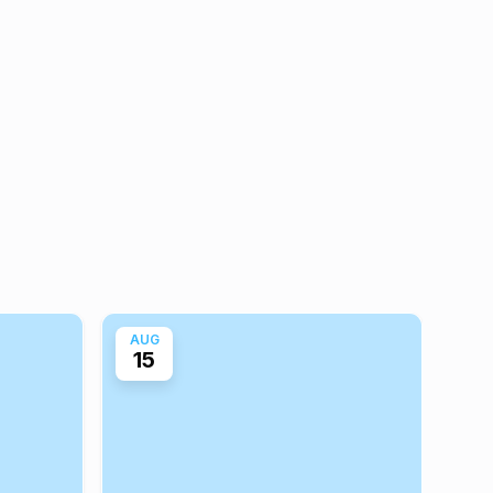
AUG
AU
15
1