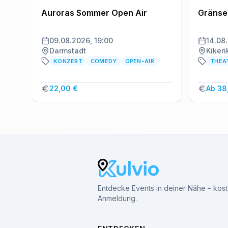
Auroras Sommer Open Air
Gränsel
09.08.2026, 19:00
14.08
Darmstadt
Kikeri
KONZERT
COMEDY
OPEN-AIR
THEA
22,00 €
Ab 38
Entdecke Events in deiner Nähe – kos
Anmeldung.