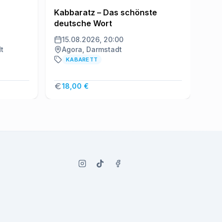
Kabbaratz – Das schönste
Grä
deutsche Wort
15.08.2026, 20:00
16
t
Agora, Darmstadt
Ki
KABARETT
18,00 €
A