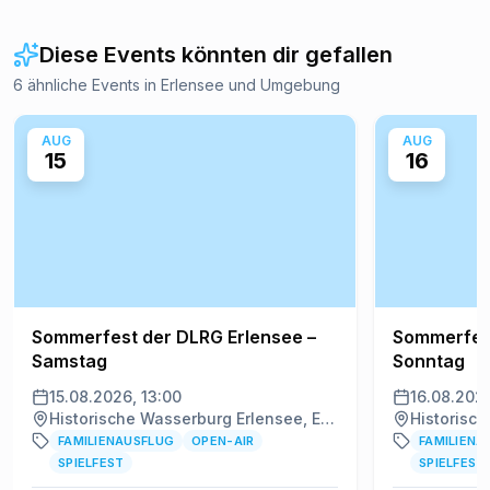
Diese Events könnten dir gefallen
6 ähnliche Events in Erlensee und Umgebung
AUG
AUG
15
16
Sommerfest der DLRG Erlensee –
Sommerfest
Samstag
Sonntag
15.08.2026, 13:00
16.08.2026
Historische Wasserburg Erlensee, Erlensee
FAMILIENAUSFLUG
OPEN-AIR
FAMILIENA
SPIELFEST
SPIELFEST