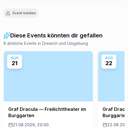
Event melden
Diese Events könnten dir gefallen
6 ähnliche Events in Dreieich und Umgebung
AUG
AUG
21
22
Graf Dracula — Freilichttheater im
Graf Dracul
Burggarten
Burggarte
21.08.2026, 20:00
22.08.202