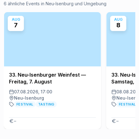
6 ähnliche Events in Neu-Isenburg und Umgebung
AUG
AUG
7
8
33. Neu-Isenburger Weinfest —
33. Neu-Is
Freitag, 7. August
Samstag, 8
07.08.2026, 17:00
08.08.202
Neu-Isenburg
Neu-Isenb
FESTIVAL
TASTING
FESTIVAL
–
–