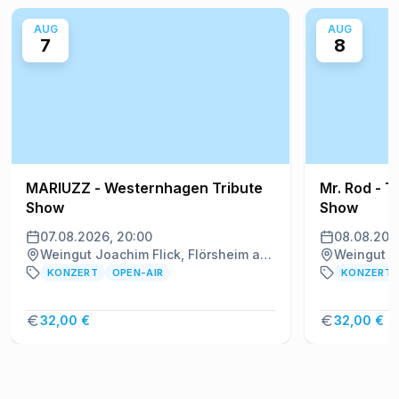
AUG
AUG
7
8
MARIUZZ - Westernhagen Tribute
Mr. Rod - T
Show
Show
07.08.2026, 20:00
08.08.202
Weingut Joachim Flick, Flörsheim am Main
KONZERT
OPEN-AIR
KONZERT
32,00 €
32,00 €