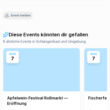
Event melden
Diese Events könnten dir gefallen
6 ähnliche Events in Schlangenbad und Umgebung
AUG
AUG
7
7
Apfelwein-Festival Roßmarkt —
Fischerfes
Eröffnung