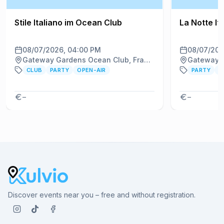
Stile Italiano im Ocean Club
La Notte It
08/07/2026, 04:00 PM
08/07/202
Gateway Gardens Ocean Club, Frankfurt am Main
CLUB
PARTY
OPEN-AIR
PARTY
C
–
–
Discover events near you – free and without registration.