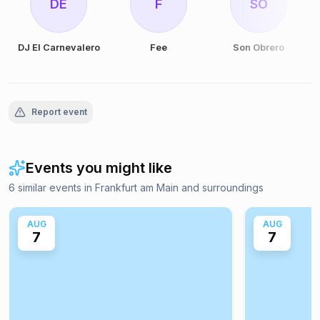
DE
F
SO
DJ El Carnevalero
Fee
Son Obrero
Report event
Events you might like
6 similar events in Frankfurt am Main and surroundings
AUG
AUG
7
7