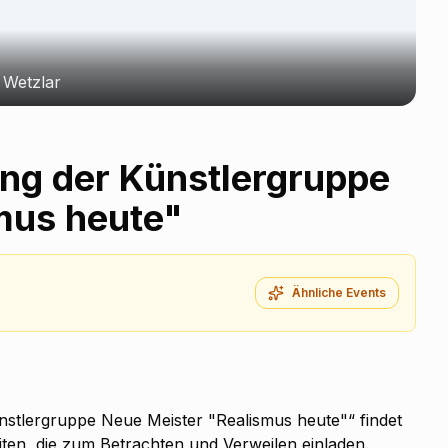
, Wetzlar
ung der Künstlergruppe
mus heute"
Ähnliche Events
ünstlergruppe Neue Meister "Realismus heute"“ findet
iten, die zum Betrachten und Verweilen einladen.