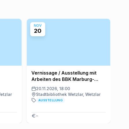
NOV
AU
20
8
Vernissage / Ausstellung mit
Aus
Arbeiten des BBK Marburg-
Kün
Mittelhessen e.V.
"Ve
20.11.2026, 18:00
8.
etzlar
Stadtbibliothek Wetzlar, Wetzlar
AUSSTELLUNG
–
K