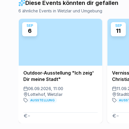
Diese Events könnten dir gefallen
6 ähnliche Events in Wetzlar und Umgebung
SEP
SEP
6
11
Outdoor-Ausstellung "Ich zeig'
Verniss
Dir meine Stadt"
Christi
"Secon
06.09.2026, 11:00
11.09.
Lottehof, Wetzlar
Stadtb
AUSSTELLUNG
AUSS
–
–