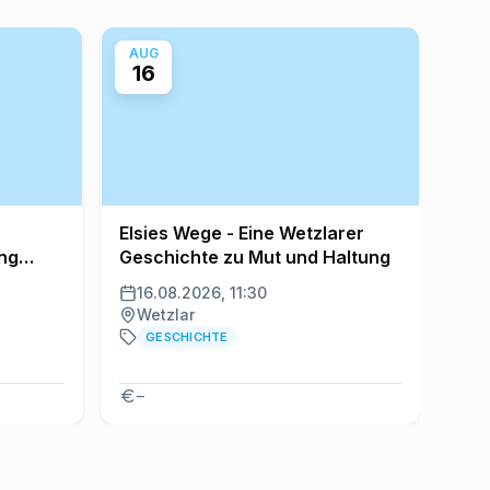
AUG
AU
16
2
Elsies Wege - Eine Wetzlarer
Off
ng
Geschichte zu Mut und Haltung
16.08.2026, 11:30
21
Wetzlar
W
GESCHICHTE
–
–