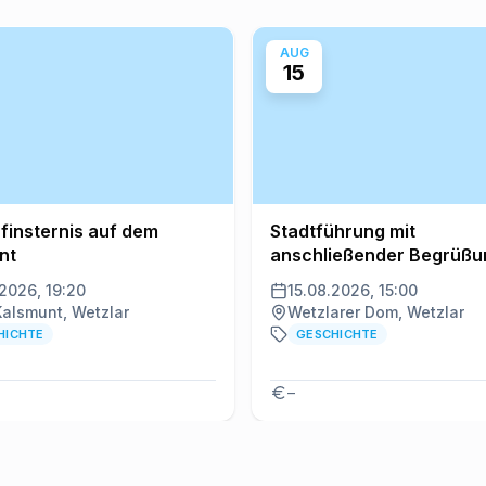
AUG
15
finsternis auf dem
Stadtführung mit
nt
anschließender Begrüßu
durch die junge Lotte
.2026, 19:20
15.08.2026, 15:00
Kalsmunt, Wetzlar
Wetzlarer Dom, Wetzlar
HICHTE
GESCHICHTE
–