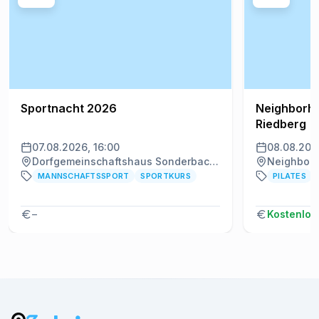
Sportnacht 2026
Neighborho
Riedberg
07.08.2026, 16:00
08.08.202
Dorfgemeinschaftshaus Sonderbach, Heppenheim
MANNSCHAFTSSPORT
SPORTKURS
PILATES
–
Kostenlos