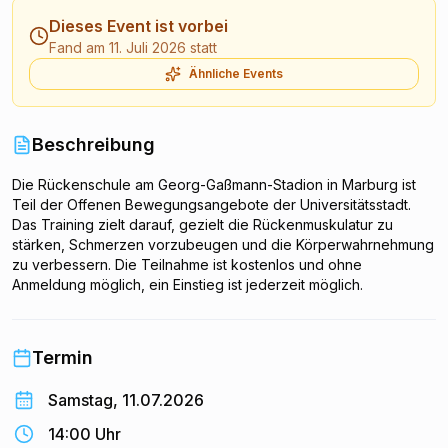
Dieses Event ist vorbei
Fand am 11. Juli 2026 statt
Ähnliche Events
Beschreibung
Die Rückenschule am Georg-Gaßmann-Stadion in Marburg ist
Teil der Offenen Bewegungsangebote der Universitätsstadt.
Das Training zielt darauf, gezielt die Rückenmuskulatur zu
stärken, Schmerzen vorzubeugen und die Körperwahrnehmung
zu verbessern. Die Teilnahme ist kostenlos und ohne
Anmeldung möglich, ein Einstieg ist jederzeit möglich.
Angeboten wird die Rückenschule in Kooperation mit dem
Sportkreis Marburg-Biedenkopf. Voraussetzung ist allein die
Freude an gemeinsamer Bewegung; die Teilnahme erfolgt auf
Termin
eigene Verantwortung.
Samstag, 11.07.2026
14:00 Uhr