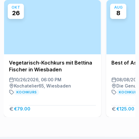
OKT
AUG
26
8
Vegetarisch-Kochkurs mit Bettina
Best of Asi
Fischer in Wiesbaden
10/26/2026, 06:00 PM
08/08/202
Kochatelier65, Wiesbaden
KOCHKURS
KOCHKUR
€79.00
€125.00