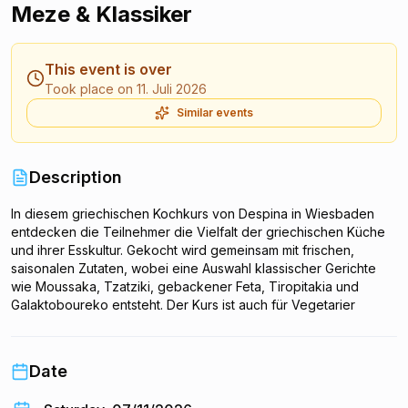
Meze & Klassiker
This event is over
Took place on 11. Juli 2026
Similar events
Description
In diesem griechischen Kochkurs von Despina in Wiesbaden
entdecken die Teilnehmer die Vielfalt der griechischen Küche
und ihrer Esskultur. Gekocht wird gemeinsam mit frischen,
saisonalen Zutaten, wobei eine Auswahl klassischer Gerichte
wie Moussaka, Tzatziki, gebackener Feta, Tiropitakia und
Galaktoboureko entsteht. Der Kurs ist auch für Vegetarier
geeignet und startet mit einem Welcome Drink und einer
Einführung. Nach dem gemeinsamen Kochen wird an einer
langen Tafel reichhaltig zusammen gegessen. Veranstalterin
Date
Despina vermittelt dabei die warmherzige Gastfreundschaft und
die Traditionen hinter den Rezepten.