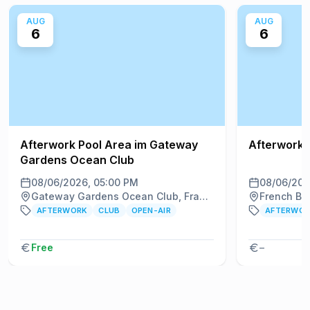
AUG
AUG
6
6
Afterwork Pool Area im Gateway
Afterwork 
Gardens Ocean Club
08/06/2026, 05:00 PM
08/06/202
Gateway Gardens Ocean Club, Frankfurt am Main
French Ben
AFTERWORK
CLUB
OPEN-AIR
AFTERWO
Free
–