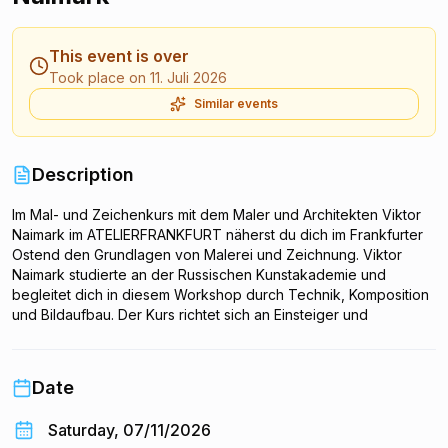
This event is over
Took place on 11. Juli 2026
Similar events
Description
Im Mal- und Zeichenkurs mit dem Maler und Architekten Viktor
Naimark im ATELIERFRANKFURT näherst du dich im Frankfurter
Ostend den Grundlagen von Malerei und Zeichnung. Viktor
Naimark studierte an der Russischen Kunstakademie und
begleitet dich in diesem Workshop durch Technik, Komposition
und Bildaufbau. Der Kurs richtet sich an Einsteiger und
Fortgeschrittene, die in entspannter Atelier-Atmosphäre kreativ
werden möchten. Materialien und individuelle Betreuung in
kleiner Gruppe sind Teil des Nachmittags. Ein guter Einstieg für
Date
alle, die das Malen und Zeichnen in Frankfurt am Main
ausprobieren wollen.
Saturday, 07/11/2026