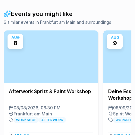
Events you might like
6 similar events in Frankfurt am Main and surroundings
AUG
AUG
8
9
Afterwork Spritz & Paint Workshop
Deine Essen
Workshop f
08/08/2026, 06:30 PM
08/09/202
Frankfurt am Main
WORKSHOP
AFTERWORK
WORKSHO