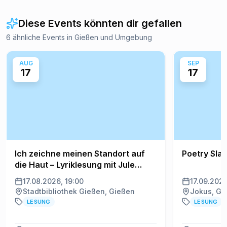
Diese Events könnten dir gefallen
6 ähnliche Events in Gießen und Umgebung
AUG
SEP
17
17
Ich zeichne meinen Standort auf
Poetry Sla
die Haut – Lyriklesung mit Jule
Weber
17.08.2026, 19:00
17.09.2026
Stadtbibliothek Gießen, Gießen
Jokus, Gi
LESUNG
LESUNG