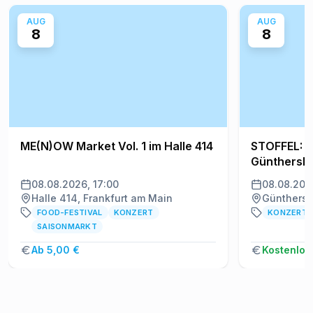
AUG
AUG
8
8
ME(N)OW Market Vol. 1 im Halle 414
STOFFEL: V
Günthersb
08.08.2026, 17:00
08.08.202
Halle 414, Frankfurt am Main
Günthersb
FOOD-FESTIVAL
KONZERT
KONZERT
SAISONMARKT
Ab 5,00 €
Kostenlos