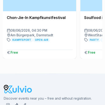
Chon-Jie-In Kampfkunstfestival
Soulfood i
08/06/2026, 04:30 PM
08/06/202
Am Bürgerpark, Darmstadt
WestStadt
KAMPFSPORT
OPEN-AIR
PARTY
A
Free
Free
Discover events near you – free and without registration.