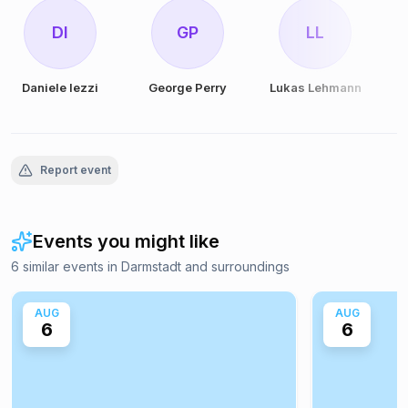
DI
GP
LL
Daniele Iezzi
George Perry
Lukas Lehmann
Report event
Events you might like
6 similar events in Darmstadt and surroundings
AUG
AUG
6
6