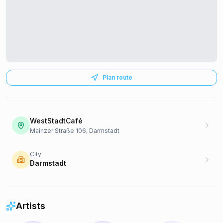
Plan route
WestStadtCafé
Mainzer Straße 106, Darmstadt
City
Darmstadt
Artists