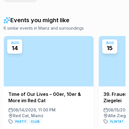
Events you might like
6 similar events in Mainz and surroundings
AUG
AUG
14
15
Time of Our Lives – 00er, 10er &
39. Frauenf
More im Red Cat
Ziegelei
08/14/2026, 11:00 PM
08/15/202
Red Cat, Mainz
Alte Ziege
PARTY
CLUB
FLINTA*