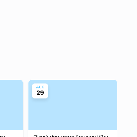
AUG
AU
29
3