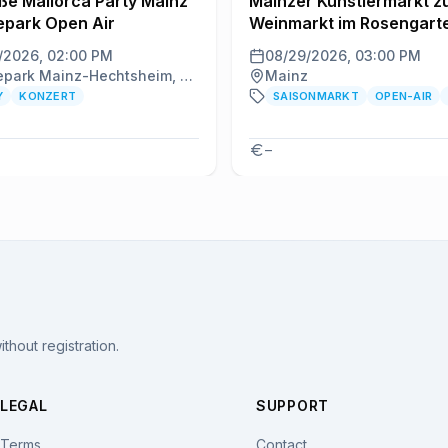
ße Mallorca Party Mainz
Mainzer Künstlermarkt 
epark Open Air
Weinmarkt im Rosengart
/2026, 02:00 PM
08/29/2026, 03:00 PM
Messepark Mainz-Hechtsheim, Mainz
Mainz
Y
KONZERT
SAISONMARKT
OPEN-AIR
–
thout registration.
LEGAL
SUPPORT
Terms
Contact