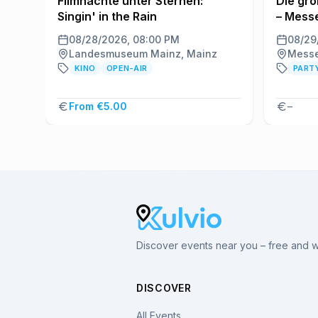
Filmnächte unter Sternen:
Die gro
Singin' in the Rain
– Mess
08/28/2026, 08:00 PM
08/29
Landesmuseum Mainz, Mainz
KINO
OPEN-AIR
PART
From €5.00
–
Discover events near you – free and wi
DISCOVER
All Events