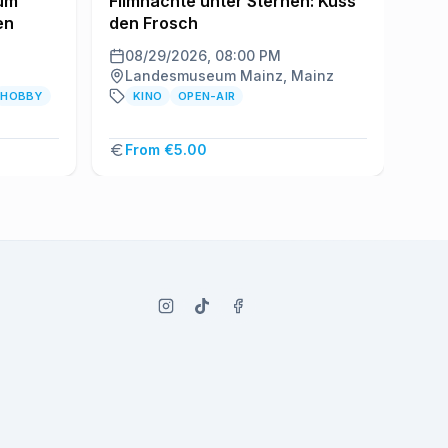
zum
Filmnächte unter Sternen: Küss
Mai
en
den Frosch
Wei
08/29/2026, 08:00 PM
0
Landesmuseum Mainz, Mainz
M
HOBBY
KINO
OPEN-AIR
From €5.00
–