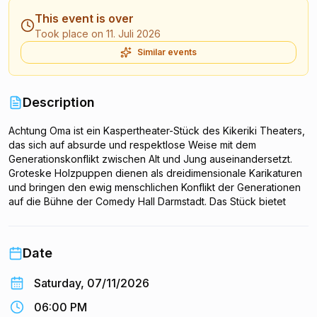
This event is over
Took place on 11. Juli 2026
Similar events
Description
Achtung Oma ist ein Kaspertheater-Stück des Kikeriki Theaters,
das sich auf absurde und respektlose Weise mit dem
Generationskonflikt zwischen Alt und Jung auseinandersetzt.
Groteske Holzpuppen dienen als dreidimensionale Karikaturen
und bringen den ewig menschlichen Konflikt der Generationen
auf die Bühne der Comedy Hall Darmstadt. Das Stück bietet
keine echte Lösung des Konflikts, sondern feiert die Absurdität
familiärer Auseinandersetzungen. Mit derbem Humor und
klassischem Puppenspiel gehört es zu den beliebtesten
Date
Produktionen des Hauses. Die Vorstellung richtet sich an ein
erwachsenes Publikum.
Saturday, 07/11/2026
06:00 PM