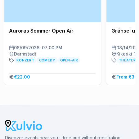
Auroras Sommer Open Air
Gränsel un
08/09/2026, 07:00 PM
08/14/202
Darmstadt
Kikeriki T
KONZERT
COMEDY
OPEN-AIR
THEATER
€22.00
From €38
Discover events near you – free and without registration.