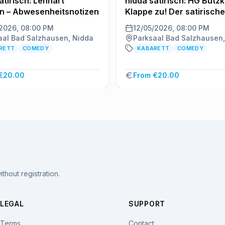
atirisch: Lennart
nidda satirisch: HG Butzk
en – Abwesenheitsnotizen
Klappe zu! Der satirische
Jahresrückblick
/2026, 08:00 PM
12/05/2026, 08:00 PM
aal Bad Salzhausen, Nidda
Parksaal Bad Salzhausen
RETT
COMEDY
KABARETT
COMEDY
€20.00
From €20.00
thout registration.
LEGAL
SUPPORT
Terms
Contact