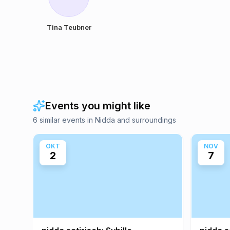
Tina Teubner
Events you might like
6 similar events in Nidda and surroundings
OKT
NOV
2
7