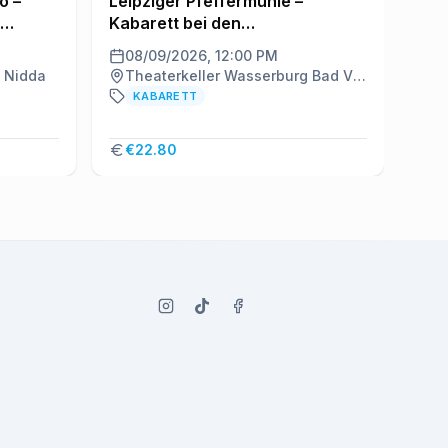
o –
Leipziger Pfeffermühle –
Sch
Kabarett bei den
Pel
Burgfestspielen
08/09/2026, 12:00 PM
08
, Nidda
Theaterkeller Wasserburg Bad Vilbel, Bad Vilbel
S
KABARETT
€22.80
–