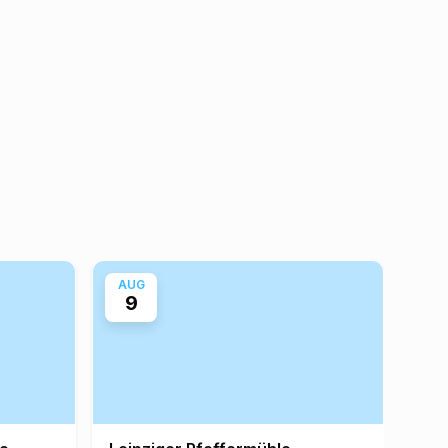
AUG
AU
9
11