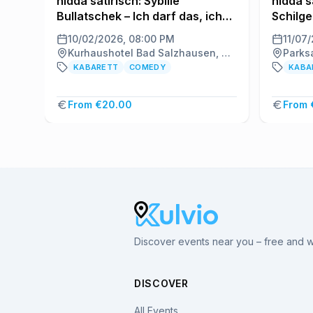
nidda satirisch: Sybille
nidda s
Bullatschek – Ich darf das, ich
Schilg
bin Pflegekraft
10/02/2026, 08:00 PM
11/07
Kurhaushotel Bad Salzhausen, Nidda
Parks
KABARETT
COMEDY
KABA
From €20.00
From 
Discover events near you – free and wi
DISCOVER
All Events