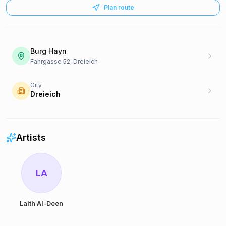
Plan route
Burg Hayn
Fahrgasse 52, Dreieich
City
Dreieich
Artists
LA
Laith Al-Deen