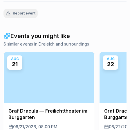
Report event
Events you might like
6 similar events in Dreieich and surroundings
AUG
AUG
21
22
Graf Dracula — Freilichttheater im
Graf Dracul
Burggarten
Burggarte
08/21/2026, 08:00 PM
08/22/202