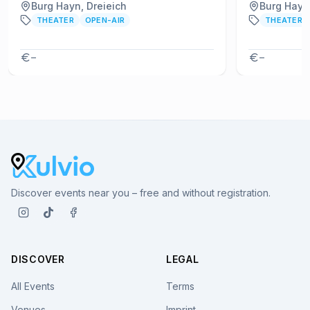
Burg Hayn, Dreieich
Burg Hayn,
THEATER
OPEN-AIR
THEATER
–
–
Discover events near you – free and without registration.
DISCOVER
LEGAL
All Events
Terms
Venues
Imprint