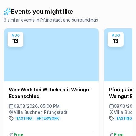
Events you might like
6 similar events in Pfungstadt and surroundings
AUG
AUG
13
13
WeinWerk bei Wilhelm mit Weingut
Pfungstädt
Espenschied
Weingut E
08/13/2026, 05:00 PM
08/13/202
Villa Büchner, Pfungstadt
Villa Büch
TASTING
AFTERWORK
TASTING
Free
Free