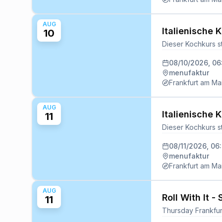
AUG
Italienische 
10
08/10/2026, 0
menufaktur
Frankfurt am Ma
AUG
Italienische 
11
08/11/2026, 06
menufaktur
Frankfurt am Ma
AUG
Roll With It -
11