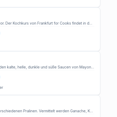
Dieser Kochkurs stellt französische Klassiker wie Quiche und weitere Bistro-Gerichte vor. Der Kochkurs von Frankfurt for Cooks findet in der Eventküche im Ostend (Morgen Interiors, Lindleystraße) statt und wird von der am Le Cordon Bleu ausgebildeten Köchin Anna Schmidt geleitet. Die Grundlagen der französischen Küche werden vermittelt. In kleiner Gruppe bereiten die Teilnehmenden die Gerichte selbst zu und genießen sie anschließend gemeinsam. Frische Zutaten, Schürzen, Getränke sowie Rezepte zum Mitnehmen sind im Preis enthalten. Der Workshop richtet sich an Hobbyköche und alle, die neue Küchen und Techniken in Frankfurt entdecken möchten.
Spitzenkoch David Fischer widmet diesen Kochkurs ganz den Saucen. Behandelt werden kalte, helle, dunkle und süße Saucen von Mayonnaise-Ableitungen über Weißweinbuttersauce bis Sauce Béarnaise und Vanillesauce. Die Teilnehmenden lernen die Grundtechniken und den Aufbau der wichtigsten Saucenfamilien. Alle Getränke sind im Kurspreis inbegriffen.
er
Chocolatiere Ewa Feix zeigt in diesem Praxis-Workshop die Herstellung von sieben verschiedenen Pralinen. Vermittelt werden Ganache, Karamell, das Temperieren von Schokolade und das Dekorieren. Am Ende nehmen die Teilnehmenden ihre sieben Pralinen mit nach Hause. Der Workshop findet in der Ewa Feix Akademie in Waldems statt.