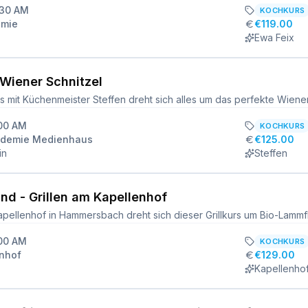
:30 AM
KOCHKURS
emie
€119.00
Ewa Feix
 Wiener Schnitzel
:00 AM
KOCHKURS
ademie Medienhaus
€125.00
in
Steffen
d - Grillen am Kapellenhof
:00 AM
KOCHKURS
enhof
€129.00
Kapellenho