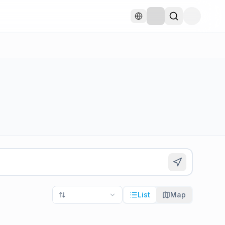
List
Map