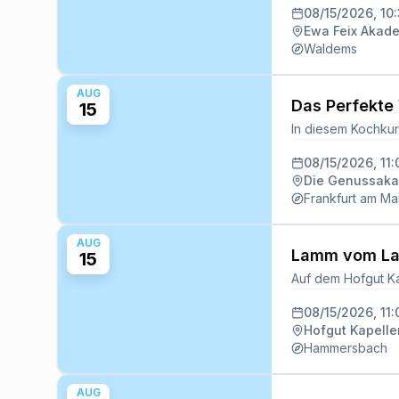
08/15/2026, 10
Ewa Feix Akad
Waldems
AUG
Das Perfekte
15
08/15/2026, 11
Die Genussak
Frankfurt am Ma
AUG
Lamm vom Lan
15
08/15/2026, 11
Hofgut Kapell
Hammersbach
AUG