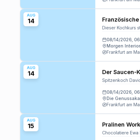
AUG
Französische 
14
08/14/2026, 0
Morgen Interio
Frankfurt am Ma
AUG
Der Saucen-
14
08/14/2026, 0
Die Genussakad
Frankfurt am Ma
AUG
Pralinen Wor
15