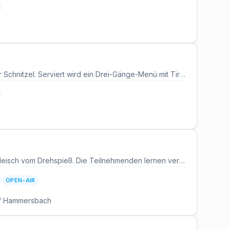
In diesem Kochkurs mit Küchenmeister Steffen dreht sich alles um das perfekte Wiener Schnitzel. Serviert wird ein Drei-Gänge-Menü mit Tiroler Spinatknödeln, steirischem Vogerlsalat und Dukaten-Buchteln. Die Teilnehmenden lernen die richtige Technik für Panade und Zubereitung. Alle Getränke sind im Kurspreis inbegriffen.
Auf dem Hofgut Kapellenhof in Hammersbach dreht sich dieser Grillkurs um Bio-Lammfleisch vom Drehspieß. Die Teilnehmenden lernen verschiedene Cuts kennen, bereiten passende Beilagen zu und erhalten eine Hofführung. Der Kurs verbindet Grillhandwerk mit regionaler Landwirtschaft. Die Veranstaltung findet im Freien auf dem Hofgut statt.
OPEN-AIR
f Hammersbach