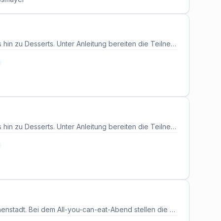
Dieser Kochkurs stellt klassische Gerichte der italienischen Küche vor, von Antipasti bis hin zu Desserts. Unter Anleitung bereiten die Teilnehmenden mehrere Gänge zu, die anschließend gemeinsam verspeist werden. Lebensmittel, Getränke und Rezepte sind in der Kursgebühr enthalten. Alle Kochutensilien werden gestellt.
Dieser Kochkurs stellt klassische Gerichte der italienischen Küche vor, von Antipasti bis hin zu Desserts. Unter Anleitung bereiten die Teilnehmenden mehrere Gänge zu, die anschließend gemeinsam verspeist werden. Lebensmittel, Getränke und Rezepte sind in der Kursgebühr enthalten. Alle Kochutensilien werden gestellt.
Thursday Frankfurt lädt zur Roll With It Dinner Party ins Goc Pho II in der Frankfurter Innenstadt. Bei dem All-you-can-eat-Abend stellen die Gäste ihre eigenen vietnamesischen Sommerrollen zusammen und kommen dabei ins Gespräch. Die Veranstaltung richtet sich an Singles über 25 Jahren. Eine Anmeldung per RSVP ist erforderlich, der ursprüngliche Termin wurde auf den 11. August verschoben.