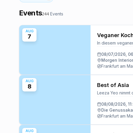
Events
Events
244
AUG
Veganer Kochk
7
08/07/2026, 0
Morgen Interio
Frankfurt am Ma
AUG
Best of Asia
8
08/08/2026, 11
Die Genussak
Frankfurt am Ma
AUG