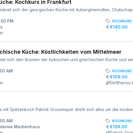
che: Kochkurs in Frankfurt
2:00 PM
KOCHKURS
rs
€140.00
in
chische Küche: Köstlichkeiten vom Mittelmeer
:00 AM
KOCHKURS
€109.00
in
Eleftherios
:00 AM
KOCHKURS
ademie Medienhaus
€139.00
in
Patrick Gr