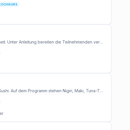
KOCHKURS
Dieser Kochkurs widmet sich der vegetarischen Küche und ihrer wachsenden Beliebtheit. Unter Anleitung bereiten die Teilnehmenden verschiedene fleischlose Gerichte zu, die anschließend gemeinsam verspeist werden. Lebensmittel, Getränke und Rezepte sind in der Kursgebühr enthalten. Alle Kochutensilien werden gestellt.
Spitzenkoch David Fischer zeigt in diesem Kochkurs die Zubereitung von modernem Sushi. Auf dem Programm stehen Nigiri, Maki, Tuna-Tatar-Sushi und verschiedene Rolls samt den Techniken für eigene Kreationen. Die Teilnehmenden lernen den Umgang mit Sushi-Reis, Fisch und Werkzeug direkt vom Profi. Alle Getränke sind im Kurspreis inbegriffen.
er