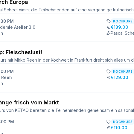
urch Europa
6:30 PM
KOCHKURS
emie Atelier 3.0
€139.00
in
Pascal Sch
: Fleischeslust!
5:00 PM
KOCHKURS
o Reeh
€129.00
in
änge frisch vom Markt
6:00 PM
KOCHKURS
€110.00
in