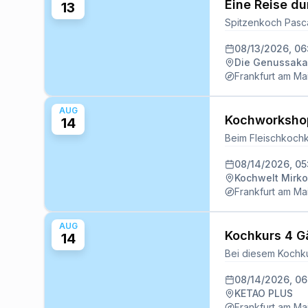
Eine Reise d
13
08/13/2026, 0
Die Genussakad
Frankfurt am Ma
AUG
Kochworkshop
14
08/14/2026, 0
Kochwelt Mirk
Frankfurt am Ma
AUG
Kochkurs 4 G
14
08/14/2026, 0
KETAO PLUS
Frankfurt am Ma