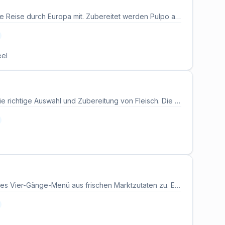
Spitzenkoch Pascal Scheel nimmt die Teilnehmenden auf eine viergängige kulinarische Reise durch Europa mit. Zubereitet werden Pulpo aus Spanien, Schalotten-Tarte-Tatin aus Frankreich, belgischer Rehrücken und niederländische Poffertjes. Der Kurs verbindet Länderküchen mit den Techniken der gehobenen Gastronomie. Alle Getränke sind im Kurspreis enthalten.
eel
Beim Fleischkochkurs mit Mirko Reeh in der Kochwelt in Frankfurt dreht sich alles um die richtige Auswahl und Zubereitung von Fleisch. Die Teilnehmenden lernen, verschiedene Fleischsorten wie Rind, Lamm, Schwein und Geflügel auszuwählen und mit Blick auf Herkunft, Reifung und Schnittführung auf den Punkt zu garen. Klassische und moderne Zubereitungsarten stehen ebenso auf dem Programm wie der gezielte Einsatz von Temperatur, Gewürzen und Timing. Der Kurs richtet sich an ambitionierte Hobbyköche und Fleischliebhaber.
Bei diesem Kochkurs von KETAO bereiten die Teilnehmenden gemeinsam ein saisonales Vier-Gänge-Menü aus frischen Marktzutaten zu. Ein Koch leitet durch die Zubereitung und vermittelt Techniken vom Anrichten bis zur Aromenkunde. Der Abend beginnt mit einer Messerschulung und findet in kleinen Gruppen mit persönlicher Betreuung statt. Getränke sind inbegriffen, die Rezepte werden nach dem Kurs per E-Mail zugeschickt.